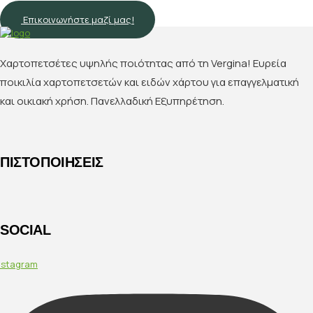
Επικοινωνήστε μαζί μας!
Χαρτοπετσέτες υψηλής ποιότητας από τη Vergina! Ευρεία
ποικιλία χαρτοπετσετών και ειδών χάρτου για επαγγελματική
και οικιακή χρήση. Πανελλαδική Εξυπηρέτηση.
ΠΙΣΤΟΠΟΙΗΣΕΙΣ
SOCIAL
nstagram