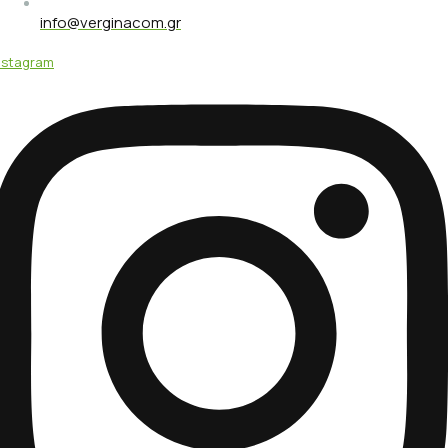
info@verginacom.gr
nstagram