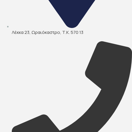
Λέκκα 23, Ωραιόκαστρο, Τ.Κ. 570 13