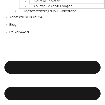
Σουπλά EcoPack
Σουπλά Σε Χαρτί Γραφής
Χαρτοπετσέτες Γάμου – Βάφτισης
Χαρτικά Για HORECA
Blog
Επικοινωνία