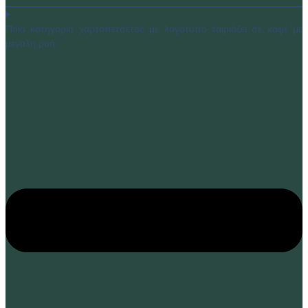
Ποια κατηγορία χαρτοπετσέτας με λογότυπο ταιριάζει σε καφέ με
μεγάλη ροή;