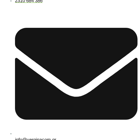
2310 684 386
info@verginacom.gr