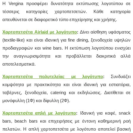
Η Vergina προσφέρει δυνατότητα εκτύπωσης λογοτύπου σε
τέσσερις κατηγορίες χαρτοπετσετών. Κάθε κατηγορία
απευθύνεται σε διαφορετικό τύπο επιχείρησης και χρήσης.
Χαρτοπετσέτα Airlaid με λογότυπο
:
Δίνει αίσθηση υφάσματος
(textile-like) και είναι ιδανική για fine dining, ξενοδοχεία υψηλών
προδιαγραφών και wine bars. Η εκτύπωση λογοτύπου ενισχύει
την αναγνωρισιμότητα και προβάλλεται διακριτικά αλλά
αποτελεσματικά.
Χαρτοπετσέτα πολυτελείας με λογότυπο
:
Συνδυάζει
κομψότητα με πρακτικότητα και είναι ιδανική για εστιατόρια,
ταβέρνες, ξενοδοχεία, catering και εκδηλώσεις. Διατίθεται σε
μονόφυλλη (1Φ) και δίφυλλη (2Φ).
Χαρτοπετσέτα απλή με λογότυπο
:
Ιδανική για καφέ, snack
bars, beach bars και επιχειρήσεις με έντονη καθημερινή ροή
πελατών. Η απλή χαρτοπετσέτα με λογότυπο αποτελεί βασική